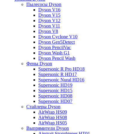
Пылесосы Dyson
Dyson V16
Dyson V15
Dyson V12
Dyson V11
Dyson V8
Dyson Cyclone V10
Dyson Gen5Detect
Dyson PencilVac
Dyson Wash G1
Dyson Pencil Wash
Фены Dyson
Supersonic R Pro HD18
Supersonic R HD17
Supersonic Nural HD16
Supersonic HD19
Supersonic HD15
Supersonic HD08
Supersonic HD07
Стайлеры Dyson
AirWrap HS09
AirWrap HS08
AirWrap HS05
Выпрямители Dyson
Airstrait Straightener HT01