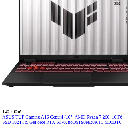
140 200 ₽
ASUS TUF Gaming A16 Серый (16", AMD Ryzen 7 260, 16 Гб,
SSD 1024 Гб, GeForce RTX 5070, noOS) 90NR0KT1-M00BT0