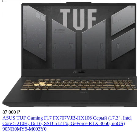
87 000 ₽
ASUS TUF Gaming F17 FX707VJB-HX106 Серый (17.3", Intel
Core 5 210H, 16 Гб, SSD 512 Гб, GeForce RTX 3050, noOS)
90NR0MY5-M003Y0