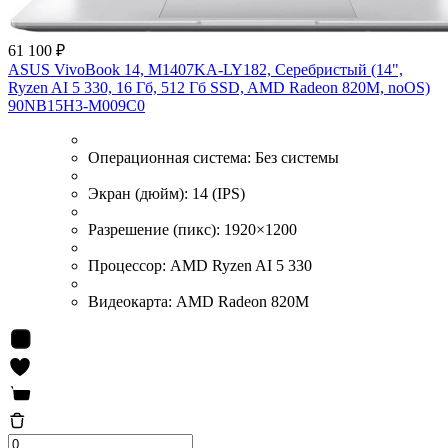
61 100 ₽
ASUS VivoBook 14, M1407KA-LY182, Серебристый (14",
Ryzen AI 5 330, 16 Гб, 512 Гб SSD, AMD Radeon 820M, noOS)
90NB15H3-M009C0
Операционная система:
Без системы
Экран (дюйм):
14 (IPS)
Разрешение (пикс):
1920×1200
Процессор:
AMD Ryzen AI 5 330
Видеокарта:
AMD Radeon 820M