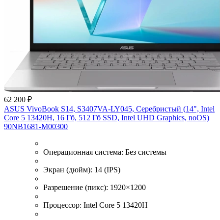
62 200 ₽
ASUS VivoBook S14, S3407VA-LY045, Серебристый (14", Intel
Core 5 13420H, 16 Гб, 512 Гб SSD, Intel UHD Graphics, noOS)
90NB1681-M00300
Операционная система:
Без системы
Экран (дюйм):
14 (IPS)
Разрешение (пикс):
1920×1200
Процессор:
Intel Core 5 13420H