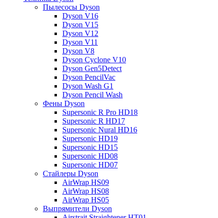
Пылесосы Dyson
Dyson V16
Dyson V15
Dyson V12
Dyson V11
Dyson V8
Dyson Cyclone V10
Dyson Gen5Detect
Dyson PencilVac
Dyson Wash G1
Dyson Pencil Wash
Фены Dyson
Supersonic R Pro HD18
Supersonic R HD17
Supersonic Nural HD16
Supersonic HD19
Supersonic HD15
Supersonic HD08
Supersonic HD07
Стайлеры Dyson
AirWrap HS09
AirWrap HS08
AirWrap HS05
Выпрямители Dyson
Airstrait Straightener HT01