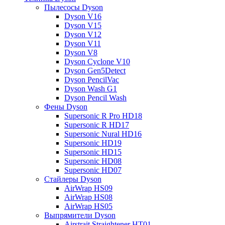
Пылесосы Dyson
Dyson V16
Dyson V15
Dyson V12
Dyson V11
Dyson V8
Dyson Cyclone V10
Dyson Gen5Detect
Dyson PencilVac
Dyson Wash G1
Dyson Pencil Wash
Фены Dyson
Supersonic R Pro HD18
Supersonic R HD17
Supersonic Nural HD16
Supersonic HD19
Supersonic HD15
Supersonic HD08
Supersonic HD07
Стайлеры Dyson
AirWrap HS09
AirWrap HS08
AirWrap HS05
Выпрямители Dyson
Airstrait Straightener HT01