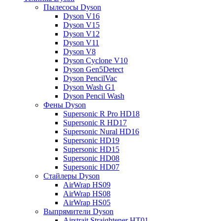
Пылесосы Dyson
Dyson V16
Dyson V15
Dyson V12
Dyson V11
Dyson V8
Dyson Cyclone V10
Dyson Gen5Detect
Dyson PencilVac
Dyson Wash G1
Dyson Pencil Wash
Фены Dyson
Supersonic R Pro HD18
Supersonic R HD17
Supersonic Nural HD16
Supersonic HD19
Supersonic HD15
Supersonic HD08
Supersonic HD07
Стайлеры Dyson
AirWrap HS09
AirWrap HS08
AirWrap HS05
Выпрямители Dyson
Airstrait Straightener HT01