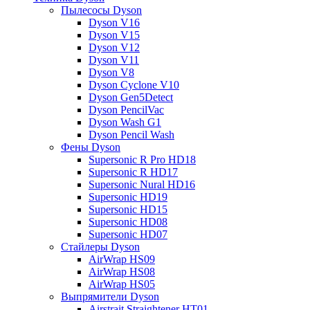
Пылесосы Dyson
Dyson V16
Dyson V15
Dyson V12
Dyson V11
Dyson V8
Dyson Cyclone V10
Dyson Gen5Detect
Dyson PencilVac
Dyson Wash G1
Dyson Pencil Wash
Фены Dyson
Supersonic R Pro HD18
Supersonic R HD17
Supersonic Nural HD16
Supersonic HD19
Supersonic HD15
Supersonic HD08
Supersonic HD07
Стайлеры Dyson
AirWrap HS09
AirWrap HS08
AirWrap HS05
Выпрямители Dyson
Airstrait Straightener HT01