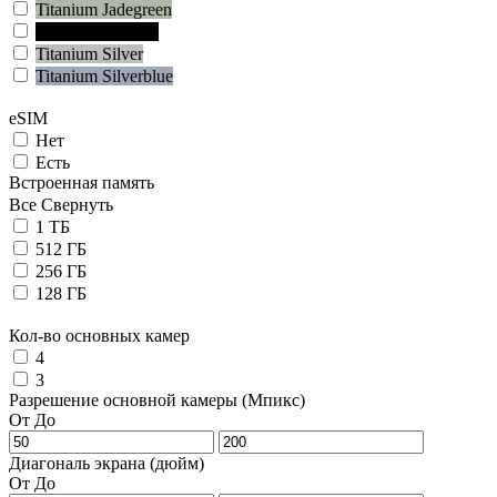
Titanium Jadegreen
Titanium Jetblack
Titanium Silver
Titanium Silverblue
eSIM
Нет
Есть
Встроенная память
Все
Свернуть
1 ТБ
512 ГБ
256 ГБ
128 ГБ
Кол-во основных камер
4
3
Разрешение основной камеры (Мпикс)
От
До
Диагональ экрана (дюйм)
От
До