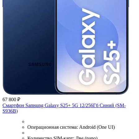
67 800 ₽
Смартфон Samsung Galaxy S25+ 5G 12/256Гб Синий (SM-
S936B)
Операционная система:
Android (One UI)
Количество SIM-карт:
Две (nano)