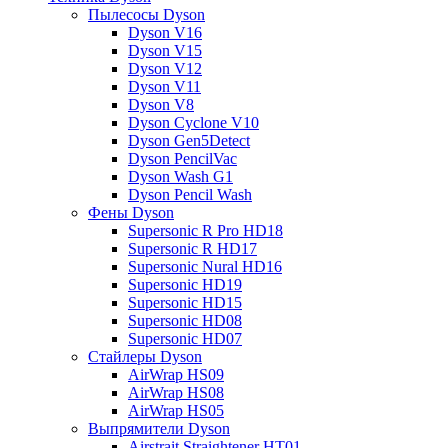
Пылесосы Dyson
Dyson V16
Dyson V15
Dyson V12
Dyson V11
Dyson V8
Dyson Cyclone V10
Dyson Gen5Detect
Dyson PencilVac
Dyson Wash G1
Dyson Pencil Wash
Фены Dyson
Supersonic R Pro HD18
Supersonic R HD17
Supersonic Nural HD16
Supersonic HD19
Supersonic HD15
Supersonic HD08
Supersonic HD07
Стайлеры Dyson
AirWrap HS09
AirWrap HS08
AirWrap HS05
Выпрямители Dyson
Airstrait Straightener HT01